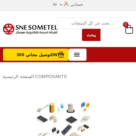
حسابي
Ar

0
يبحث

توصيل مجاني 300DNT +
تصفح الفئات
COMPOSANTS
الصفحة الرئيسية