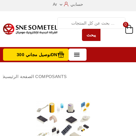
حسابي
Ar

0
يبحث

توصيل مجاني 300DNT +
تصفح الفئات
COMPOSANTS
الصفحة الرئيسية