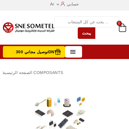
حسابي
Ar

0
يبحث

توصيل مجاني 300DNT +
تصفح الفئات
COMPOSANTS
الصفحة الرئيسية