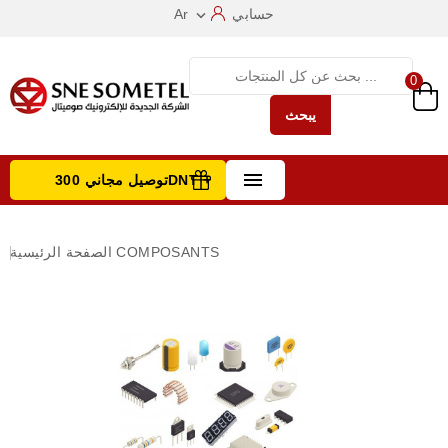
حسابي
Ar

0
يبحث

توصيل مجاني 300DNT +
تصفح الفئات
COMPOSANTS
الصفحة الرئيسية