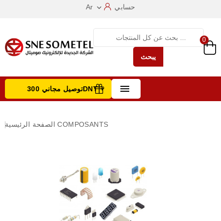
حسابي
Ar

0
يبحث

توصيل مجاني 300DNT +
تصفح الفئات
COMPOSANTS
الصفحة الرئيسية