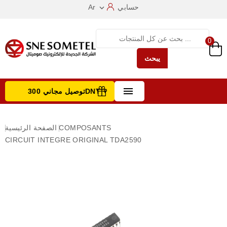
حسابي
Ar

0
يبحث

توصيل مجاني 300DNT +
تصفح الفئات
COMPOSANTS
الصفحة الرئيسية
CIRCUIT INTEGRE ORIGINAL TDA2590