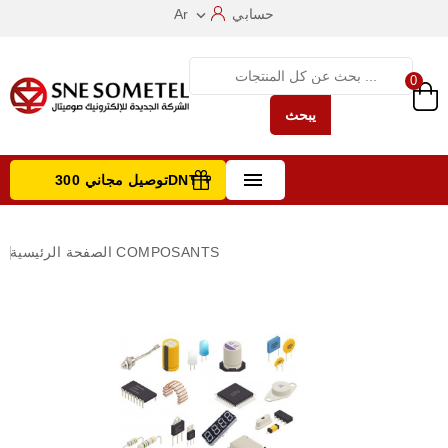
حسابي
Ar

0
يبحث

توصيل مجاني 300DNT +
تصفح الفئات
COMPOSANTS
الصفحة الرئيسية