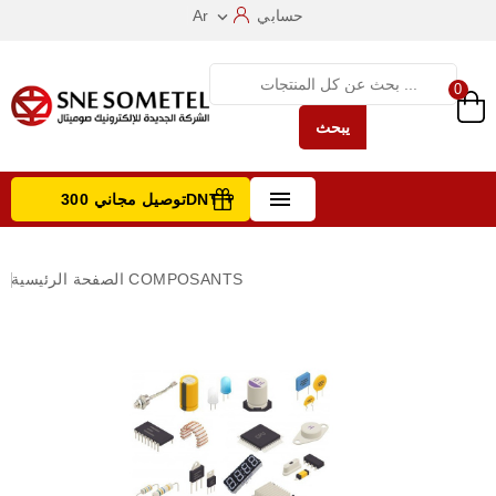
حسابي
Ar

0
يبحث

توصيل مجاني 300DNT +
تصفح الفئات
COMPOSANTS
الصفحة الرئيسية