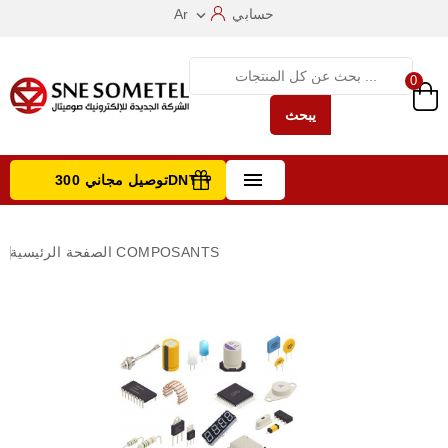
حسابي
Ar

0
يبحث

توصيل مجاني 300DNT +
تصفح الفئات
COMPOSANTS
الصفحة الرئيسية