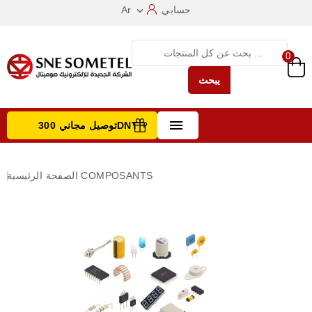
حسابي
Ar

0
يبحث

توصيل مجاني 300DNT +
تصفح الفئات
COMPOSANTS
الصفحة الرئيسية