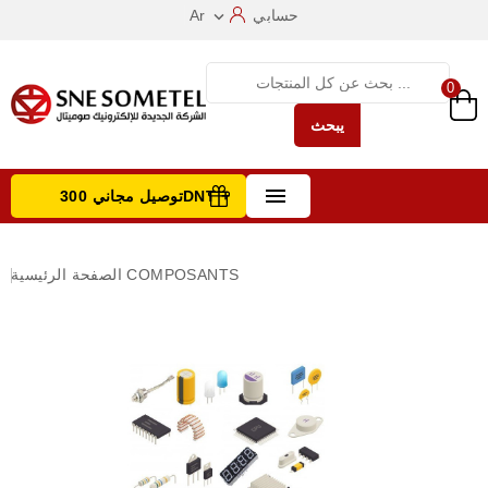
حسابي
Ar

0
يبحث

توصيل مجاني 300DNT +
تصفح الفئات
COMPOSANTS
الصفحة الرئيسية