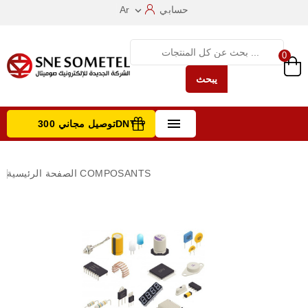
حسابي
Ar

0
يبحث

توصيل مجاني 300DNT +
تصفح الفئات
COMPOSANTS
الصفحة الرئيسية