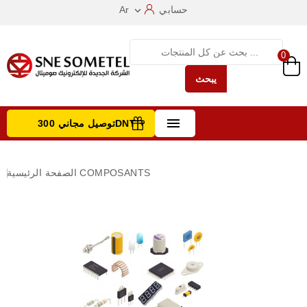
حسابي
Ar

0
يبحث

توصيل مجاني 300DNT +
تصفح الفئات
COMPOSANTS
الصفحة الرئيسية