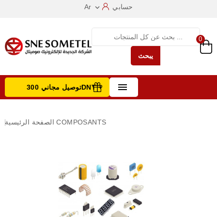
حسابي
Ar

0
يبحث

توصيل مجاني 300DNT +
تصفح الفئات
COMPOSANTS
الصفحة الرئيسية