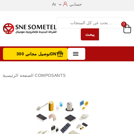
حسابي
Ar

0
يبحث

توصيل مجاني 300DNT +
تصفح الفئات
COMPOSANTS
الصفحة الرئيسية