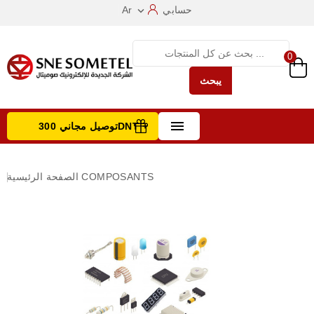
حسابي
Ar

0
يبحث

توصيل مجاني 300DNT +
تصفح الفئات
COMPOSANTS
الصفحة الرئيسية