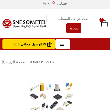
حسابي
Ar

0
يبحث

توصيل مجاني 300DNT +
تصفح الفئات
COMPOSANTS
الصفحة الرئيسية