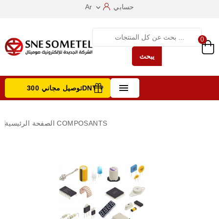
حسابي
Ar

0
يبحث

توصيل مجاني 300DNT +
تصفح الفئات
COMPOSANTS
الصفحة الرئيسية