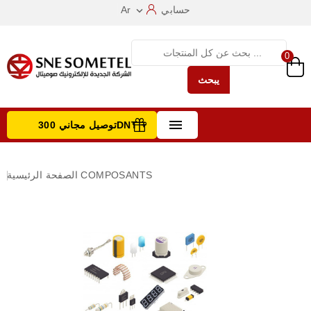
حسابي
Ar

0
يبحث

توصيل مجاني 300DNT +
تصفح الفئات
COMPOSANTS
الصفحة الرئيسية