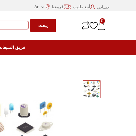
أتبع طلبك
فروعنا
Ar
حسابي

0
يبحث
فريق المبيعات