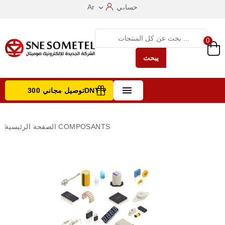
حسابي
Ar

0
يبحث

توصيل مجاني 300DNT +
تصفح الفئات
COMPOSANTS
الصفحة الرئيسية