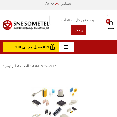
حسابي
Ar

0
يبحث

توصيل مجاني 300DNT +
تصفح الفئات
COMPOSANTS
الصفحة الرئيسية