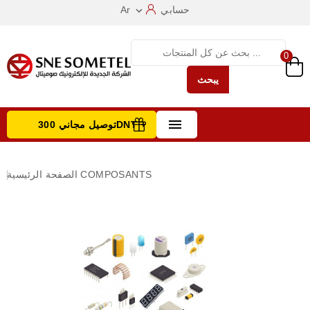
حسابي
Ar

0
يبحث

توصيل مجاني 300DNT +
تصفح الفئات
COMPOSANTS
الصفحة الرئيسية