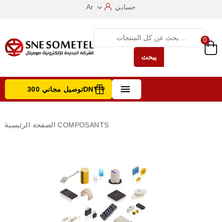
حسابي
Ar

0
يبحث

توصيل مجاني 300DNT +
تصفح الفئات
COMPOSANTS
الصفحة الرئيسية