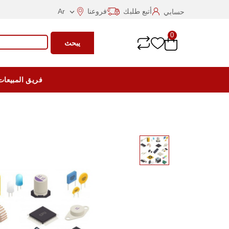
أتبع طلبك
فروعنا
Ar
حسابي

0
يبحث
فريق المبيعات