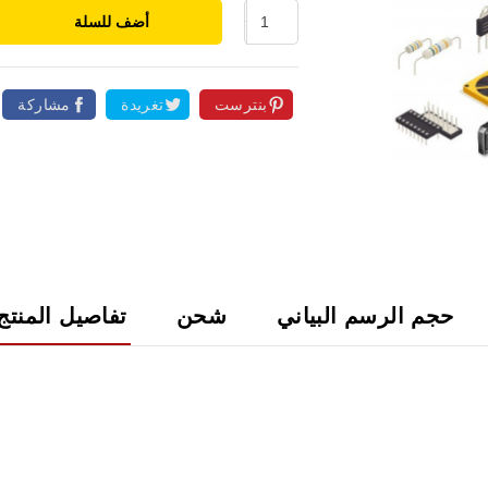
أضف للسلة
بنترست
تغريدة
مشاركة

حجم الرسم البياني
شحن
تفاصيل المنتج