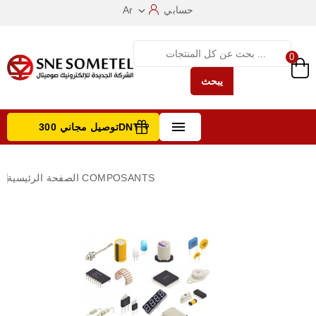
حسابي
Ar

0
يبحث

توصيل مجاني 300DNT +
تصفح الفئات
COMPOSANTS
الصفحة الرئيسية