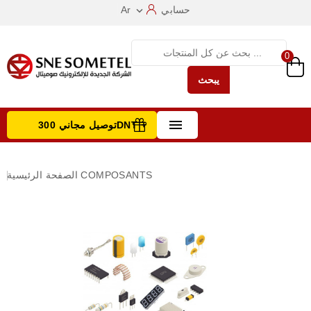
حسابي
Ar

0
يبحث

توصيل مجاني 300DNT +
تصفح الفئات
COMPOSANTS
الصفحة الرئيسية