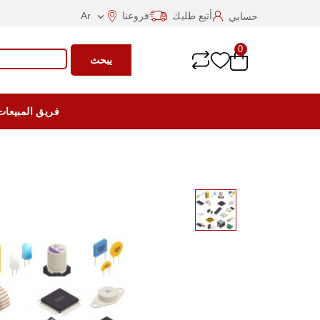
أتبع طلبك
فروعنا
Ar
حسابي

0
يبحث
فريق المبيعات