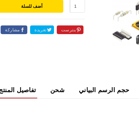
أضف للسلة
بنترست
تغريدة
مشاركة

حجم الرسم البياني
شحن
تفاصيل المنتج