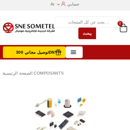
حسابي
Ar

0
يبحث

توصيل مجاني 300DNT +
تصفح الفئات
COMPOSANTS
الصفحة الرئيسية