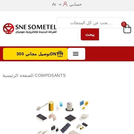
حسابي
Ar

0
يبحث

توصيل مجاني 300DNT +
تصفح الفئات
COMPOSANTS
الصفحة الرئيسية