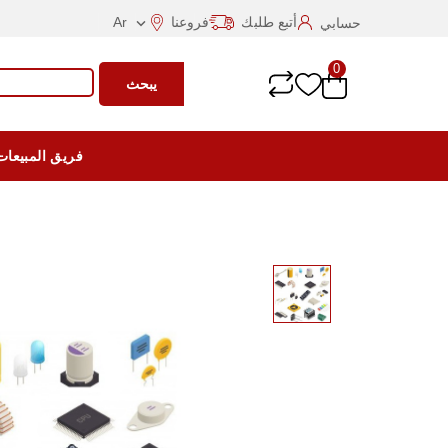
أتبع طلبك
فروعنا
Ar
حسابي

0
يبحث
فريق المبيعات