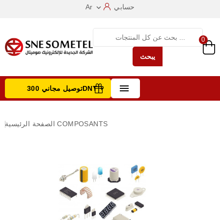
حسابي
Ar

0
يبحث

توصيل مجاني 300DNT +
تصفح الفئات
COMPOSANTS
الصفحة الرئيسية