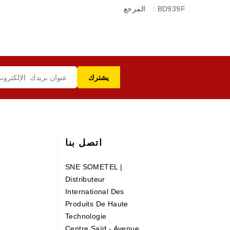
: BD939F
المرجع
اتصل بنا
SNE SOMETEL |
Distributeur
International Des
Produits De Haute
Technologie
Centre Saïd - Avenue