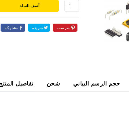
أضف للسلة
بنترست
تغريدة
مشاركة

حجم الرسم البياني
شحن
تفاصيل المنتج