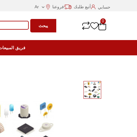
أتبع طلبك
فروعنا
Ar
حسابي

0
يبحث
فريق المبيعات