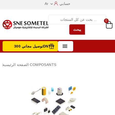
حسابي
Ar

0
يبحث

توصيل مجاني 300DNT +
تصفح الفئات
COMPOSANTS
الصفحة الرئيسية