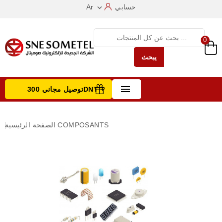
حسابي
Ar

0
يبحث

توصيل مجاني 300DNT +
تصفح الفئات
COMPOSANTS
الصفحة الرئيسية