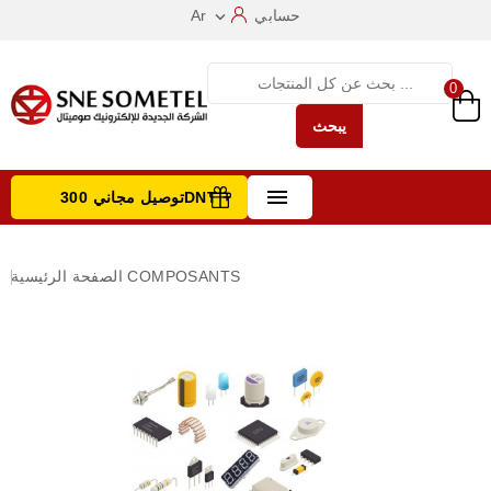
حسابي
Ar

0
يبحث

توصيل مجاني 300DNT +
تصفح الفئات
COMPOSANTS
الصفحة الرئيسية