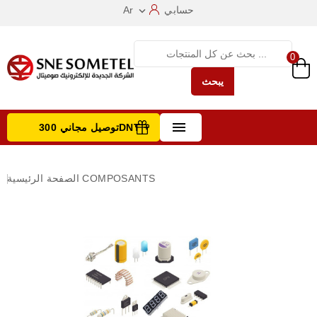
حسابي
Ar

0
يبحث

توصيل مجاني 300DNT +
تصفح الفئات
COMPOSANTS
الصفحة الرئيسية