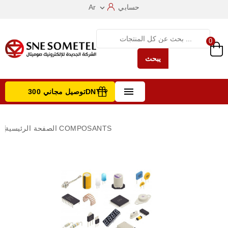
حسابي
Ar

0
يبحث

توصيل مجاني 300DNT +
تصفح الفئات
COMPOSANTS
الصفحة الرئيسية