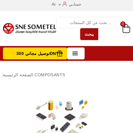
حسابي
Ar

0
يبحث

توصيل مجاني 300DNT +
تصفح الفئات
COMPOSANTS
الصفحة الرئيسية