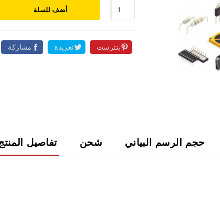
أضف للسلة
بنترست
تغريدة
مشاركة

حجم الرسم البياني
شحن
تفاصيل المنتج