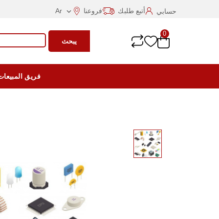
أتبع طلبك
فروعنا
Ar
حسابي

0
يبحث
فريق المبيعات