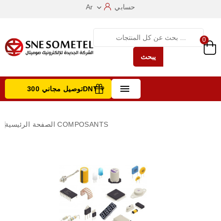
حسابي
Ar

0
يبحث

توصيل مجاني 300DNT +
تصفح الفئات
COMPOSANTS
الصفحة الرئيسية