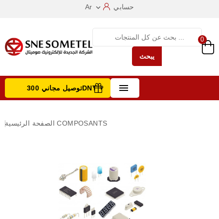
حسابي
Ar

0
يبحث

توصيل مجاني 300DNT +
تصفح الفئات
COMPOSANTS
الصفحة الرئيسية