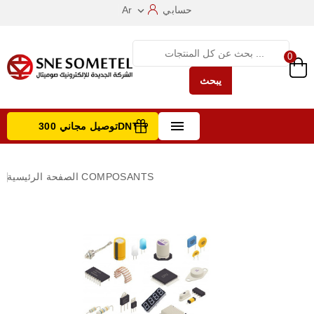
حسابي
Ar

0
يبحث

توصيل مجاني 300DNT +
تصفح الفئات
COMPOSANTS
الصفحة الرئيسية