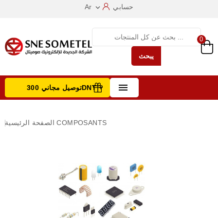
حسابي
Ar

0
يبحث

توصيل مجاني 300DNT +
تصفح الفئات
COMPOSANTS
الصفحة الرئيسية