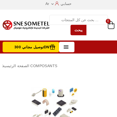
حسابي
Ar

0
يبحث

توصيل مجاني 300DNT +
تصفح الفئات
COMPOSANTS
الصفحة الرئيسية