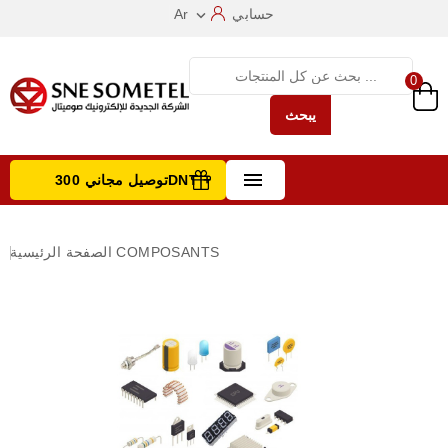
حسابي
Ar

0
يبحث

توصيل مجاني 300DNT +
تصفح الفئات
COMPOSANTS
الصفحة الرئيسية