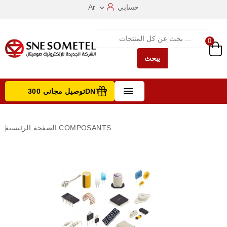
حسابي
Ar

0
يبحث

توصيل مجاني 300DNT +
تصفح الفئات
COMPOSANTS
الصفحة الرئيسية