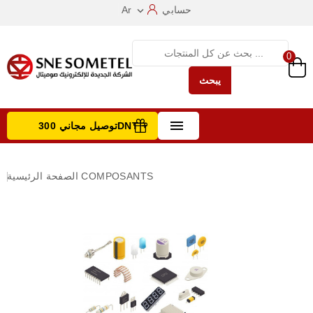
حسابي
Ar

0
يبحث

توصيل مجاني 300DNT +
تصفح الفئات
COMPOSANTS
الصفحة الرئيسية