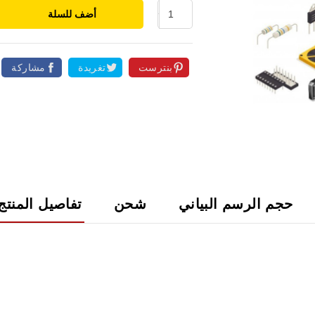
أضف للسلة
بنترست
تغريدة
مشاركة

حجم الرسم البياني
شحن
تفاصيل المنتج