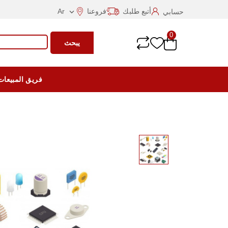
أتبع طلبك
فروعنا
Ar
حسابي

0
يبحث
فريق المبيعات