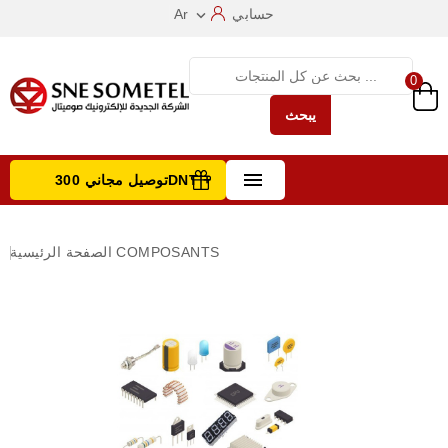
حسابي
Ar

0
يبحث

توصيل مجاني 300DNT +
تصفح الفئات
COMPOSANTS
الصفحة الرئيسية